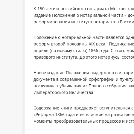
К 150-летию российского нотариата Московска
издание Положения о нотариальной части – до
реформирования института нотариата в России
Положение о нотариальной части является одн
реформ второй половины ХIХ века.. Подписание
апреля (по новому стилю) 1866 года. С этого м
правового института. До этого нотариусы состо
Новое издание Положения выдержано в историч
документа в современной орфографии и пунктуа
послужила публикация из Полного собрания за
Императорского Величества.
Содержание книги предваряет вступительная с
«Реформа 1866 года и ее влияние на развитие 
моменты преобразовательных процессов и ист