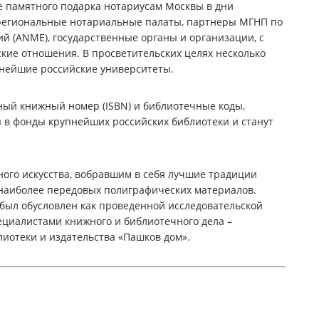
е памятного подарка нотариусам Москвы в дни
 региональные нотариальные палаты, партнеры МГНП по
й (ANME), государственные органы и организации, с
кие отношения. В просветительских целях несколько
пнейшие российские университеты.
й книжный номер (ISBN) и библиотечные коды,
ы в фонды крупнейших российских библиотеки и станут
ного искусства, вобравшим в себя лучшие традиции
 наиболее передовых полиграфических материалов.
 был обусловлен как проведенной исследовательской
ециалистами книжного и библиотечного дела –
иотеки и издательства «Пашков дом».