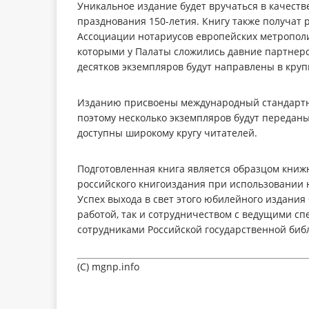
Уникальное издание будет вручаться в качеств
празднования 150-летия. Книгу также получат
Ассоциации нотариусов европейских метрополи
которыми у Палаты сложились давние партнерс
десятков экземпляров будут направлены в кру
Изданию присвоены международный стандартны
поэтому несколько экземпляров будут передан
доступны широкому кругу читателей.
Подготовленная книга является образцом книж
российского книгоиздания при использовании
Успех выхода в свет этого юбилейного издания
работой, так и сотрудничеством с ведущими сп
сотрудниками Российской государственной библ
(C) mgnp.info