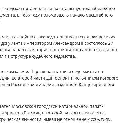
я городская нотариальная палата выпустила юбилейное
кумента, в 1866 году положившего начало масштабного
.
им из важнейших законодательных актов эпохи великих
 документа императором Александром II состоялось 27
омента началась история нотариата как самостоятельного
яли в структуре судебного ведомства.
еском ключе. Первая часть книги содержит текст
ции, во второй части дан репринт, источником которого
конов Российской империи, изданного Канцелярией его
татья Московской городской нотариальной палаты
нотариата в России», в которой раскрыты ключевые
орические личности, имевшие отношение к событиям.